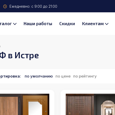
Ежедневно: с 9:00 до 21:00
талог
Наши работы
Скидки
Клиентам
Ф
Ф в Истре
ртировка:
по умолчанию
по цене
по рейтингу