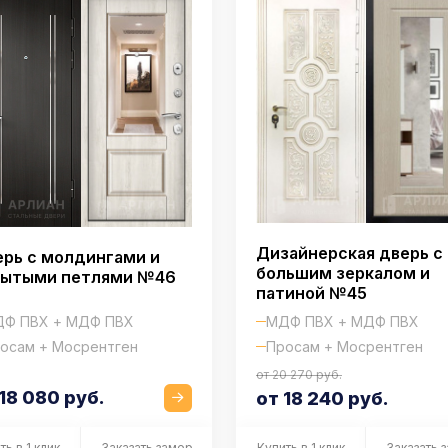
Дизайнерская дверь с
рь с молдингами и
большим зеркалом и
рытыми петлями №46
патиной №45
МДФ ПВХ + МДФ ПВХ
Ф ПВХ + МДФ ПВХ
Просам + Мосрентген
осам + Мосрентген
от 20 270 руб.
18 080 руб.
от 18 240 руб.
ть в 1 клик
Заказать замер
Купить в 1 клик
Заказать 