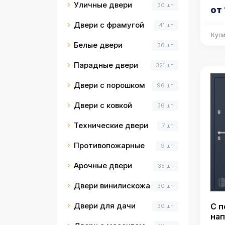
Уличные двери
30 шт
от 
Двери с фрамугой
41 шт
Купи
Белые двери
36 шт
Парадные двери
321 шт
Двери с порошком
96 шт
Двери с ковкой
36 шт
Технические двери
7 шт
Противопожарные
9 шт
Арочные двери
35 шт
Двери винилискожа
30 шт
Двери для дачи
С 
30 шт
на