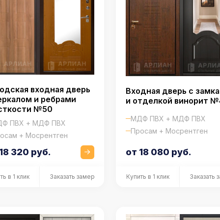
одская входная дверь
Входная дверь с замк
еркалом и ребрами
и отделкой винорит №
сткости №50
МДФ ПВХ + МДФ ПВХ
Ф ПВХ + МДФ ПВХ
Просам + Мосрентген
осам + Мосрентген
18 320 руб.
от 18 080 руб.
ть в 1 клик
Заказать замер
Купить в 1 клик
Заказать 