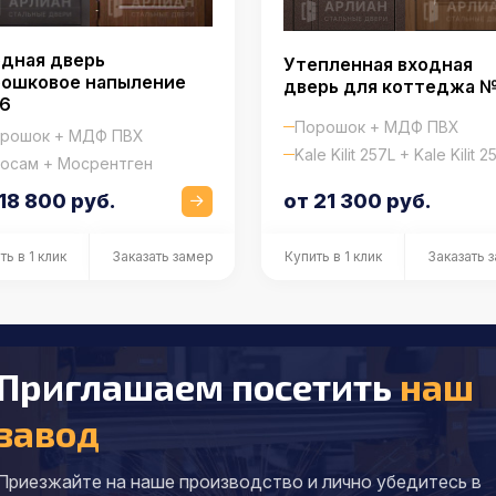
дная дверь
Утепленная входная
рошковое напыление
дверь для коттеджа 
6
Порошок + МДФ ПВХ
рошок + МДФ ПВХ
Kale Kilit 257L + Kale Kilit 2
осам + Мосрентген
18 800 руб.
от 21 300 руб.
ть в 1 клик
Заказать замер
Купить в 1 клик
Заказать 
Приглашаем посетить
наш
завод
Приезжайте на наше производство и лично убедитесь в