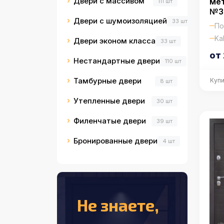
Двери с массивом
мет
111 шт
№3
Двери с шумоизоляцией
33 шт
По
Kal
Двери эконом класса
33 шт
от 
Нестандартные двери
110 шт
Тамбурные двери
Купи
8 шт
Утепленные двери
30 шт
Филенчатые двери
39 шт
Бронированные двери
4 шт
Не знаете,