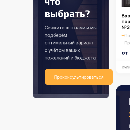
что
выбрать?
Вхо
по
№3
Свяжитесь с нами и мы
подберём
По
оптимальный вариант
Пр
с учётом ваших
от 
пожеланий и бюджета
Купи
Проконсультироваться