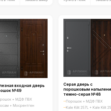
Серая дверь с
езная входная дверь
порошковым напылен
рошок №49
темно-серая №48
рошок + МДФ ПВХ
Порошок + МДФ ПВХ
осам + Мосрентген
Kale Kilit 257L + Kale Kilit 2