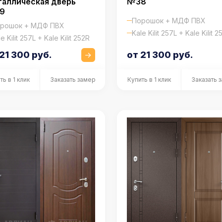
№38
аллическая дверь
9
Порошок + МДФ ПВХ
рошок + МДФ ПВХ
Kale Kilit 257L + Kale Kilit 2
e Kilit 257L + Kale Kilit 252R
21 300 руб.
от 21 300 руб.
ть в 1 клик
Заказать замер
Купить в 1 клик
Заказать 