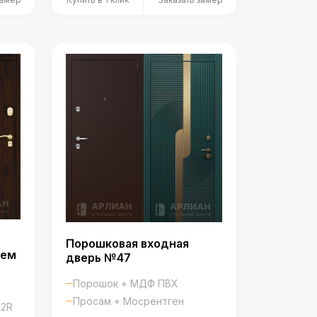
Порошковая входная
ием
дверь №47
Порошок + МДФ ПВХ
Просам + Мосрентген
52R