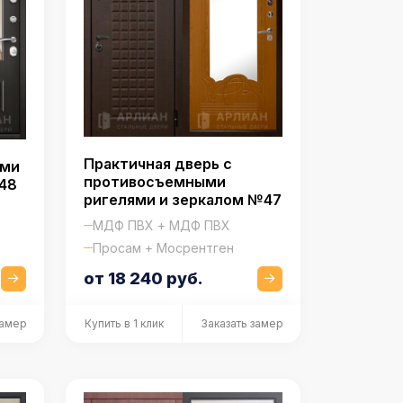
Практичная дверь с
ами
противосъемными
48
ригелями и зеркалом №47
МДФ ПВХ + МДФ ПВХ
Просам + Мосрентген
от 18 240 руб.
замер
Купить в 1 клик
Заказать замер