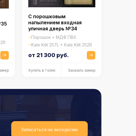
С порошковым
напылением входная
№35
уличная дверь №34
Порошок + МДФ ПВХ
52R
Kale Kilit 257L + Kale Kilit 252R
от 21 300 руб.
замер
Купить в 1 клик
Заказать замер
Записаться на экскурсию