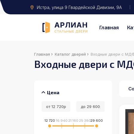
Истра
, улица 9 Гвардейской Дивизии, 9А
Главная
Ка
›
›
Главная
Каталог дверей
Входные двери с МД
Входные двери с МД
Со
Цена
12 720
16 940
21 160
25 380
29 600