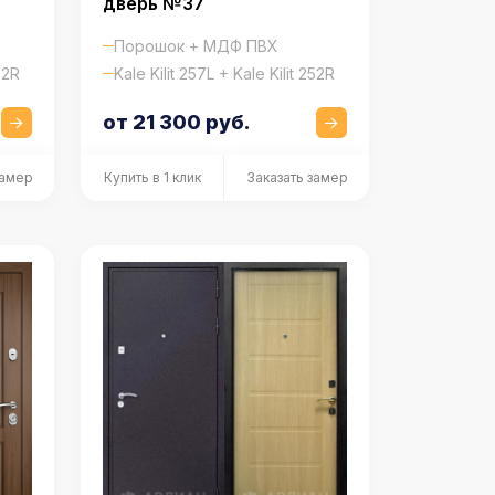
дверь №37
Порошок + МДФ ПВХ
52R
Kale Kilit 257L + Kale Kilit 252R
от 21 300 руб.
замер
Купить в 1 клик
Заказать замер