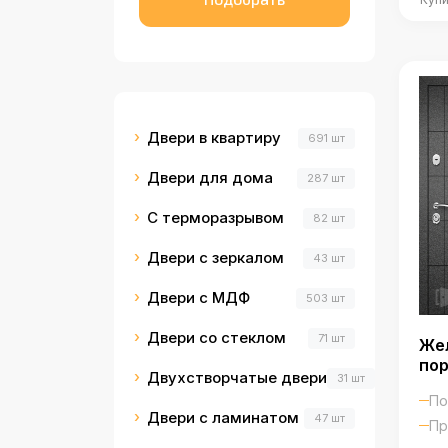
Двери в квартиру
691 шт
Двери для дома
287 шт
С терморазрывом
82 шт
Двери с зеркалом
43 шт
Двери с МДФ
503 шт
Двери со стеклом
71 шт
Жел
по
Двухстворчатые двери
31 шт
По
Двери с ламинатом
47 шт
Пр