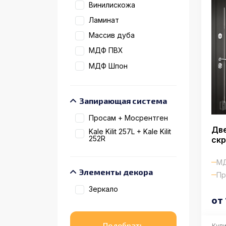
Винилискожа
Ламинат
Массив дуба
МДФ ПВХ
МДФ Шпон
Запирающая система
Просам + Мосрентген
Две
Kale Kilit 257L + Kale Kilit
252R
ск
МД
Элементы декора
Пр
Зеркало
от 
Купи