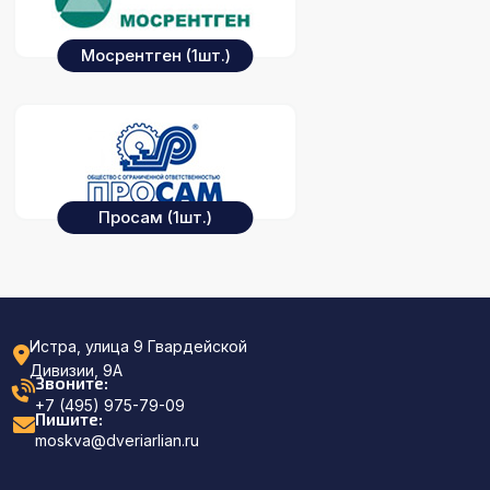
Мосрентген
(1шт.)
Просам
(1шт.)
Истра, улица 9 Гвардейской
Дивизии, 9А
Звоните:
+7 (495) 975-79-09
Пишите:
moskva@dveriarlian.ru