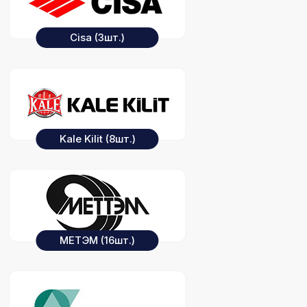
Cisa
(3шт.)
Kale Kilit
(8шт.)
МЕТЭМ
(16шт.)