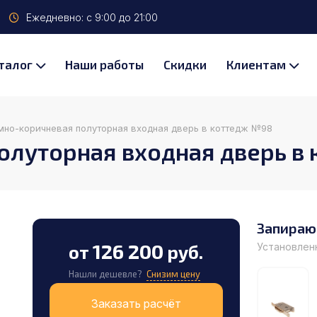
Ежедневно: с 9:00 до 21:00
талог
Наши работы
Скидки
Клиентам
мно-коричневая полуторная входная дверь в коттедж №98
олуторная входная дверь в
Запираю
126 200
Установлен
от
руб.
Нашли дешевле?
Снизим цену
Заказать расчёт