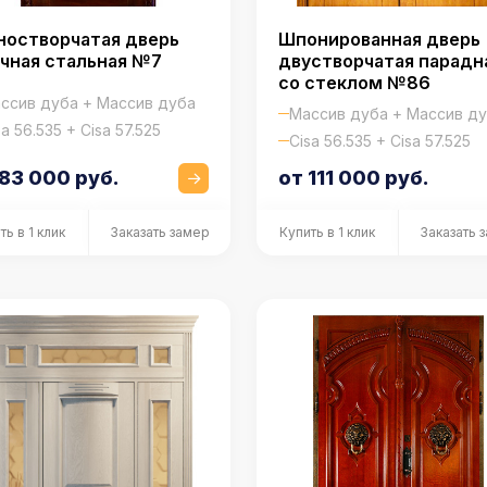
ностворчатая дверь
Шпонированная дверь
чная стальная №7
двустворчатая парадн
со стеклом №86
ссив дуба + Массив дуба
Массив дуба + Массив д
sa 56.535 + Cisa 57.525
Cisa 56.535 + Cisa 57.525
 83 000 руб.
от 111 000 руб.
ть в 1 клик
Заказать замер
Купить в 1 клик
Заказать 