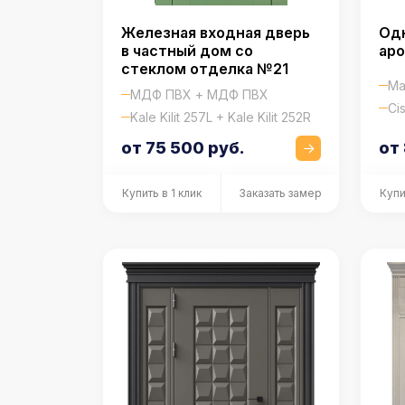
Железная входная дверь
Од
в частный дом со
аро
стеклом отделка №21
Ма
МДФ ПВХ + МДФ ПВХ
Ci
Kale Kilit 257L + Kale Kilit 252R
от 75 500 руб.
от
Купить в 1 клик
Заказать замер
Купи