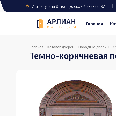
Истра
, улица 9 Гвардейской Дивизии, 9А
Главная
Ка
›
›
›
Главная
Каталог дверей
Парадные двери
Те
Темно-коричневая п