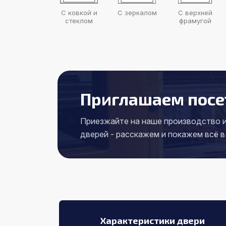
С ковкой и
С зеркалом
С верхней
стеклом
фрамугой
Приглашаем посе
Приезжайте на наше производство и
дверей - расскажем и покажем всё в
Характеристики двери