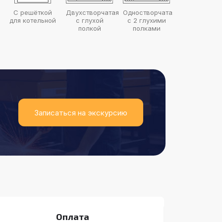
С решёткой
Двухстворчатая
Одностворчатая
Двухстворча
для котельной
с глухой
с 2 глухими
с фрамуго
полкой
полками
Записаться на экскурсию
Оплата