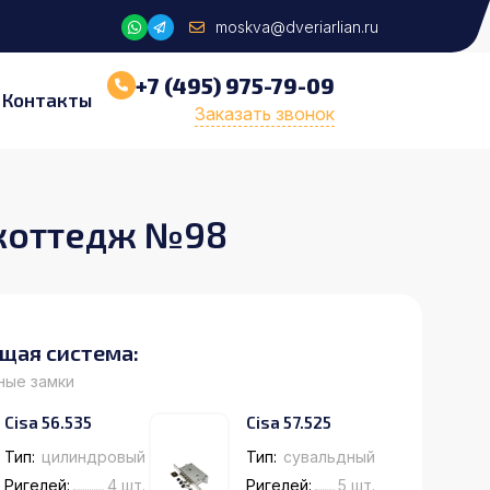
moskva@dveriarlian.ru
+7 (495) 975-79-09
Контакты
Заказать звонок
 коттедж №98
щая система:
ные замки
Cisa 56.535
Cisa 57.525
Тип:
цилиндровый
Тип:
сувальдный
Ригелей:
4 шт.
Ригелей:
5 шт.