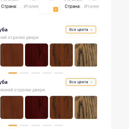
Страна:
Италия
Страна:
Италия
уба
Все
цвета
ней отделки двери
уба
Все
цвета
ренней отделки двери